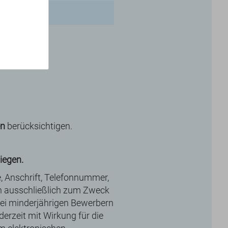
inzufügen
en
berücksichtigen.
iegen.
e, Anschrift, Telefonnummer,
n ausschließlich zum Zweck
Bei minderjährigen Bewerbern
derzeit mit Wirkung für die