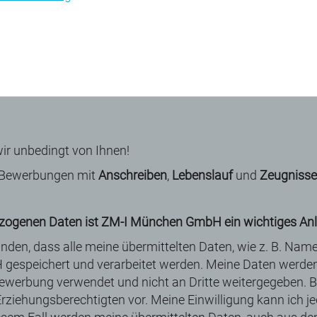
Datei h
ir unbedingt von Ihnen!
e Bewerbungen mit
Anschreiben
,
Lebenslauf
und
Zeugniss
ezogenen Daten ist ZM-I München GmbH ein wichtiges Anl
anden, dass alle meine übermittelten Daten, wie z. B. Nam
espeichert und verarbeitet werden. Meine Daten werde
ewerbung verwendet und nicht an Dritte weitergegeben. 
 Erziehungsberechtigten vor. Meine Einwilligung kann ich je