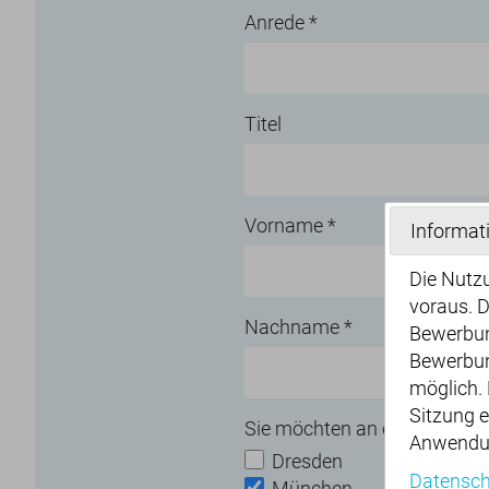
Anrede
*
Titel
Vorname
*
Informat
Die Nutzu
voraus. D
Nachname
*
Bewerbun
Bewerbun
möglich. 
Sitzung 
Sie möchten an einem ander
Anwendun
Dresden
Datensch
München