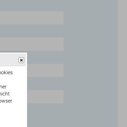
o Jahr
ookies
ner
icht
rowser
Zeugnisse
*
ateien)