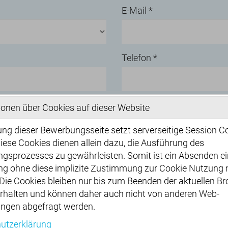
E-Mail
*
Telefon
*
Verdienstwunsch brutto pr
ionen über Cookies auf dieser Website
ng dieser Bewerbungsseite setzt serverseitige Session C
iese Cookies dienen allein dazu, die Ausführung des
Frühestens verfügbar ab
gsprozesses zu gewährleisten. Somit ist ein Absenden ei
g ohne diese implizite Zustimmung zur Cookie Nutzung n
Die Cookies bleiben nur bis zum Beenden der aktuellen B
erhalten und können daher auch nicht von anderen Web-
en Standort arbeiten
Anschreiben, Lebenslauf, 
gen abgefragt werden.
(.pdf, max. 10MB/Datei, max. 4 D
utzerklärung