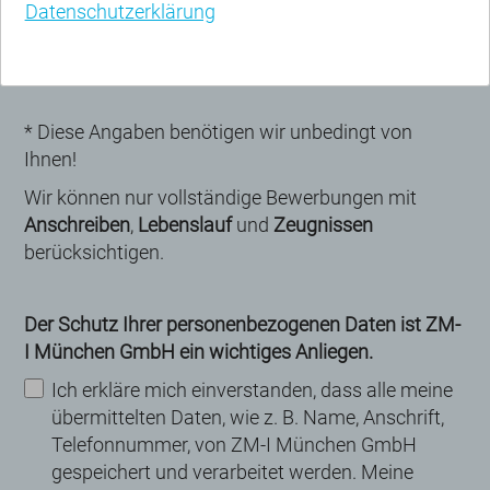
Datenschutzerklärung
Datei hinzufügen
* Diese Angaben benötigen wir unbedingt von
Ihnen!
Wir können nur vollständige Bewerbungen mit
Anschreiben
,
Lebenslauf
und
Zeugnissen
berücksichtigen.
Der Schutz Ihrer personenbezogenen Daten ist ZM-
I München GmbH ein wichtiges Anliegen.
Ich erkläre mich einverstanden, dass alle meine
übermittelten Daten, wie z. B. Name, Anschrift,
Telefonnummer, von ZM-I München GmbH
gespeichert und verarbeitet werden. Meine