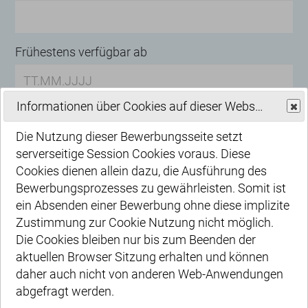
Frühestens verfügbar ab
Informationen über Cookies auf dieser Website
Sie möchten an einem anderen Standort arbeiten
Die Nutzung dieser Bewerbungsseite setzt
Dresden
serverseitige Session Cookies voraus. Diese
München
Cookies dienen allein dazu, die Ausführung des
Ingolstadt
Bewerbungsprozesses zu gewährleisten. Somit ist
Regensburg
ein Absenden einer Bewerbung ohne diese implizite
Augsburg
Zustimmung zur Cookie Nutzung nicht möglich.
Waging
Die Cookies bleiben nur bis zum Beenden der
Nürnberg
aktuellen Browser Sitzung erhalten und können
daher auch nicht von anderen Web-Anwendungen
Anschreiben, Lebenslauf, Zeugnisse
*
abgefragt werden.
(.pdf, max. 10MB/Datei, max. 4 Dateien)